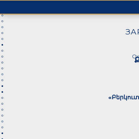
ЗА
Ох
«Բերկուտ