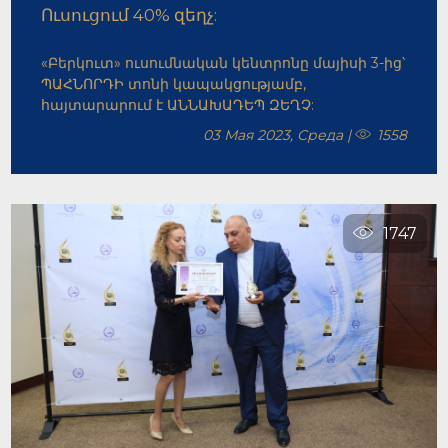
Ուսուցում 40% զեղչ:
«Բերկուտ» ուսումնական կենտրոնը մայիսի 3-ից՝
ՊԱՀՆՈՐԴԻ տոնի կապակցությամբ,
հայտարարում է ԱՆՆԱԽԱԴԵՊ ԶԵՂՉ:
03 Мая 2023, Среда |
1558
1747