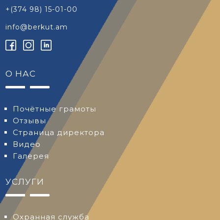
+(374 98) 15-01-00
info@berkut.am
О НАС
Почётные грамоты
Отзывы
Страница директора
Видео
Галерея
УСЛУГИ
Охранная служба