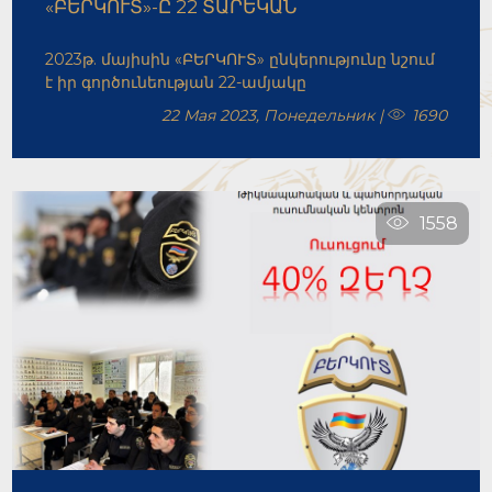
«ԲԵՐԿՈՒՏ»-Ը 22 ՏԱՐԵԿԱՆ
2023թ. մայիսին «ԲԵՐԿՈՒՏ» ընկերությունը նշում
է իր գործունեության 22-ամյակը
22 Мая 2023, Понедельник |
1690
1558